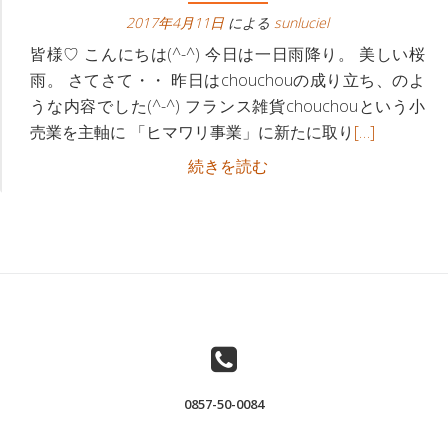
ビ
へ
2017年4月11日
による
sunluciel
ゲ
皆様♡ こんにちは(^-^) 今日は一日雨降り。 美しい桜
雨。 さてさて・・ 昨日はchouchouの成り立ち、のよ
ー
うな内容でした(^-^) フランス雑貨chouchouという小
続
売業を主軸に 「ヒマワリ事業」に新たに取り
[…]
シ
き
フ
続きを読む
ョ
を
ラ
読
ン
ン
む
ス
下
フ
雑
ラ
貨
ン
屋
ス
さ
雑
ん
貨
が、
0857-50-0084
屋
「な
さ