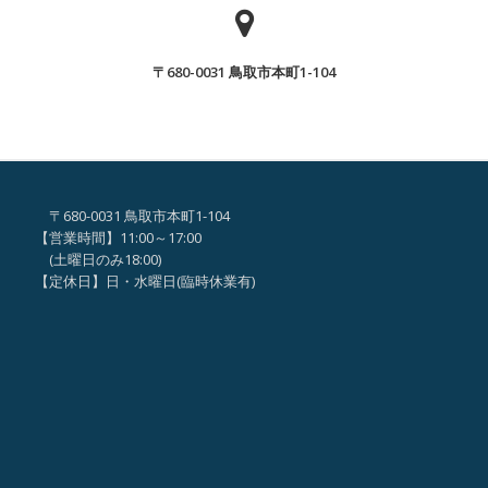
ん
ん
で
が、
ヒ
〒680-0031 鳥取市本町1-104
「な
マ
ん
ワ
で
リ
ヒ
事
マ
業
〒680-0031 鳥取市本町1-104
ワ
な
【営業時間】11:00～17:00
リ
の？？
(土曜日のみ18:00)
事
【定休日】日・水曜日(臨時休業有)
」
業
な
の？？
」