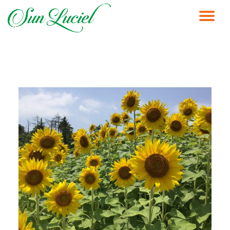
ナ
コ
ン
ビ
テ
ン
ゲ
ツ
へ
ス
ー
キ
ッ
シ
プ
ョ
ン
を
切