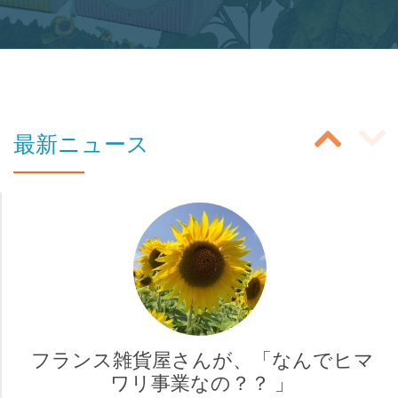
ボ
タ
ン
の
投
ラ
最新ニュース
ベ
稿
ル:
ス
商
ラ
品
イ
購
入
ダ
ペ
ー
ー
フランス雑貨屋さんが、「なんでヒマ
ナ
ワリ事業なの？？ 」
ジ