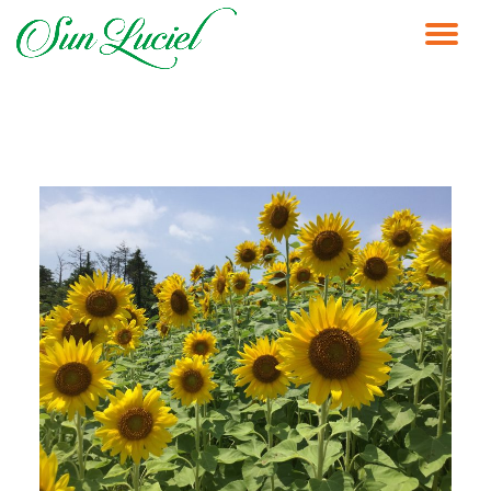
ナ
コ
ン
ビ
テ
ン
ゲ
ツ
へ
ス
ー
キ
ッ
シ
プ
ョ
ン
を
切