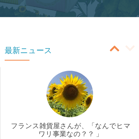
ボ
タ
ン
の
投
ラ
最新ニュース
ベ
稿
ル:
ス
商
ラ
品
イ
購
入
ダ
ペ
ー
ー
フランス雑貨屋さんが、「なんでヒマ
ナ
ワリ事業なの？？ 」
ジ