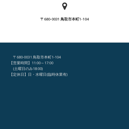
ん
ん
で
が、
ヒ
〒680-0031 鳥取市本町1-104
「な
マ
ん
ワ
で
リ
ヒ
事
マ
業
〒680-0031 鳥取市本町1-104
ワ
な
【営業時間】11:00～17:00
リ
の？？
(土曜日のみ18:00)
事
【定休日】日・水曜日(臨時休業有)
」
業
な
の？？
」