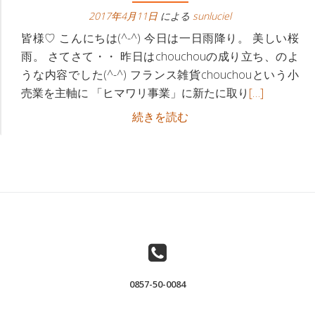
ビ
へ
2017年4月11日
による
sunluciel
ゲ
皆様♡ こんにちは(^-^) 今日は一日雨降り。 美しい桜
雨。 さてさて・・ 昨日はchouchouの成り立ち、のよ
ー
うな内容でした(^-^) フランス雑貨chouchouという小
続
売業を主軸に 「ヒマワリ事業」に新たに取り
[…]
シ
き
フ
続きを読む
ョ
を
ラ
読
ン
ン
む
ス
下
フ
雑
ラ
貨
ン
屋
ス
さ
雑
ん
貨
が、
0857-50-0084
屋
「な
さ