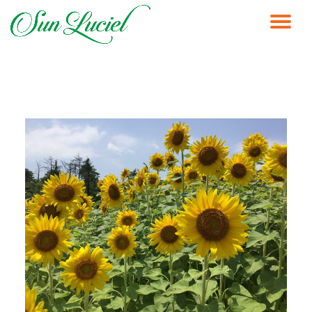
ナ
コ
ン
ビ
テ
ン
ゲ
ツ
へ
ス
ー
キ
ッ
シ
プ
ョ
ン
を
切