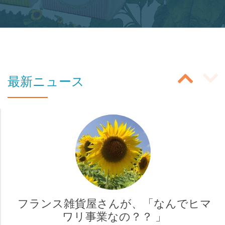
ボ
タ
ン
の
投
ラ
最新ニュース
ベ
稿
ル:
ス
商
ラ
品
イ
購
入
ダ
ペ
ー
ー
フランス雑貨屋さんが、「なんでヒマ
ナ
ワリ事業なの？？ 」
ジ