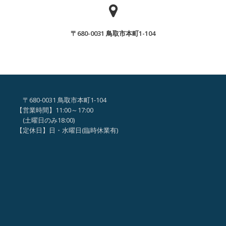
ん
ん
で
が、
ヒ
〒680-0031 鳥取市本町1-104
「な
マ
ん
ワ
で
リ
ヒ
事
マ
業
〒680-0031 鳥取市本町1-104
ワ
な
【営業時間】11:00～17:00
リ
の？？
(土曜日のみ18:00)
事
【定休日】日・水曜日(臨時休業有)
」
業
な
の？？
」