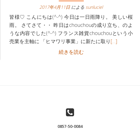
ビ
へ
2017年4月11日
による
sunluciel
ゲ
皆様♡ こんにちは(^-^) 今日は一日雨降り。 美しい桜
雨。 さてさて・・ 昨日はchouchouの成り立ち、のよ
ー
うな内容でした(^-^) フランス雑貨chouchouという小
続
売業を主軸に 「ヒマワリ事業」に新たに取り
[…]
シ
き
フ
続きを読む
ョ
を
ラ
読
ン
ン
む
ス
下
フ
雑
ラ
貨
ン
屋
ス
さ
雑
ん
貨
が、
0857-50-0084
屋
「な
さ