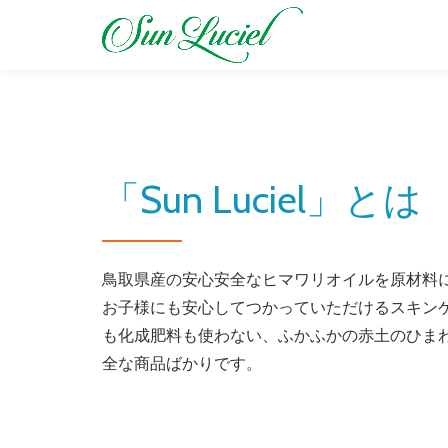
コ
ン
テ
ン
ツ
「Sun Luciel」とは
へ
ス
キ
ッ
鳥取県産の安心安全なヒマワリオイルを原材料
プ
お子様にも安心してつかっていただけるスキン
も化成肥料も使わない、ふかふかの赤土のひま
全な商品ばかりです。