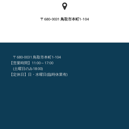
ん
ん
で
が、
ヒ
〒680-0031 鳥取市本町1-104
「な
マ
ん
ワ
で
リ
ヒ
事
マ
業
〒680-0031 鳥取市本町1-104
ワ
な
【営業時間】11:00～17:00
リ
の？？
(土曜日のみ18:00)
事
【定休日】日・水曜日(臨時休業有)
」
業
な
の？？
」