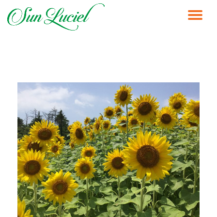
ナ
コ
ン
ビ
テ
ン
ゲ
ツ
へ
ス
ー
キ
ッ
シ
プ
ョ
ン
を
切