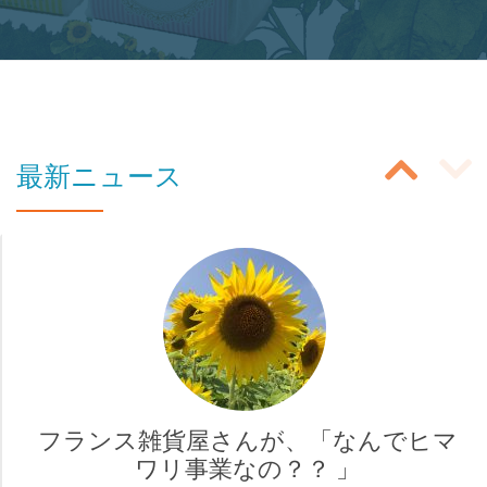
ボ
タ
ン
の
投
ラ
最新ニュース
ベ
稿
ル:
ス
商
ラ
品
イ
購
入
ダ
ペ
ー
ー
フランス雑貨屋さんが、「なんでヒマ
ナ
ワリ事業なの？？ 」
ジ