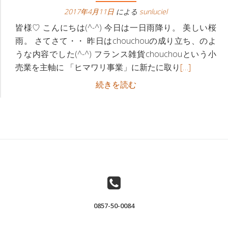
ビ
へ
2017年4月11日
による
sunluciel
ゲ
皆様♡ こんにちは(^-^) 今日は一日雨降り。 美しい桜
雨。 さてさて・・ 昨日はchouchouの成り立ち、のよ
ー
うな内容でした(^-^) フランス雑貨chouchouという小
続
売業を主軸に 「ヒマワリ事業」に新たに取り
[…]
シ
き
フ
続きを読む
ョ
を
ラ
読
ン
ン
む
ス
下
フ
雑
ラ
貨
ン
屋
ス
さ
雑
ん
貨
が、
0857-50-0084
屋
「な
さ