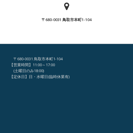
ん
ん
で
が、
ヒ
〒680-0031 鳥取市本町1-104
「な
マ
ん
ワ
で
リ
ヒ
事
マ
業
〒680-0031 鳥取市本町1-104
ワ
な
【営業時間】11:00～17:00
リ
の？？
(土曜日のみ18:00)
事
【定休日】日・水曜日(臨時休業有)
」
業
な
の？？
」