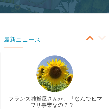
ボ
タ
ン
の
投
ラ
最新ニュース
ベ
稿
ル:
ス
商
ラ
品
イ
購
入
ダ
ペ
ー
ー
フランス雑貨屋さんが、「なんでヒマ
ナ
ワリ事業なの？？ 」
ジ