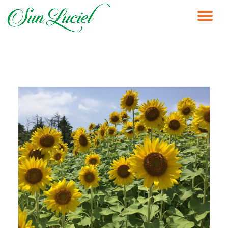
ナ
コ
ン
ビ
テ
ン
ゲ
ツ
へ
ス
ー
キ
ッ
シ
プ
ョ
ン
を
切