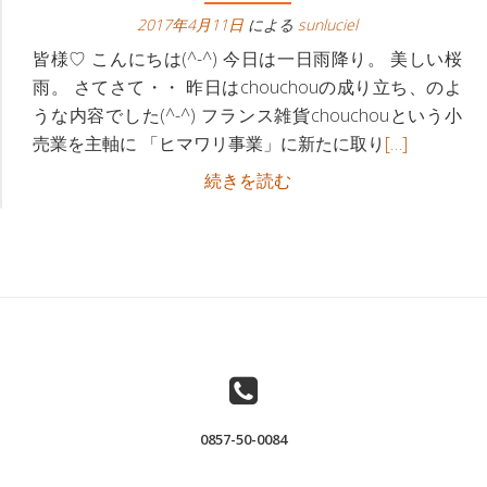
ビ
へ
2017年4月11日
による
sunluciel
ゲ
皆様♡ こんにちは(^-^) 今日は一日雨降り。 美しい桜
雨。 さてさて・・ 昨日はchouchouの成り立ち、のよ
ー
うな内容でした(^-^) フランス雑貨chouchouという小
続
売業を主軸に 「ヒマワリ事業」に新たに取り
[…]
シ
き
フ
続きを読む
ョ
を
ラ
読
ン
ン
む
ス
下
フ
雑
ラ
貨
ン
屋
ス
さ
雑
ん
貨
が、
0857-50-0084
屋
「な
さ