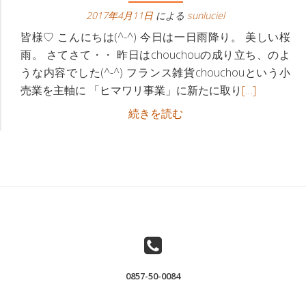
ビ
へ
2017年4月11日
による
sunluciel
ゲ
皆様♡ こんにちは(^-^) 今日は一日雨降り。 美しい桜
雨。 さてさて・・ 昨日はchouchouの成り立ち、のよ
ー
うな内容でした(^-^) フランス雑貨chouchouという小
続
売業を主軸に 「ヒマワリ事業」に新たに取り
[…]
シ
き
フ
続きを読む
ョ
を
ラ
読
ン
ン
む
ス
下
フ
雑
ラ
貨
ン
屋
ス
さ
雑
ん
貨
が、
0857-50-0084
屋
「な
さ