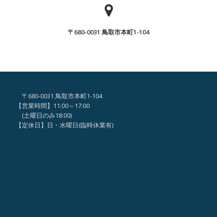
ん
ん
で
が、
ヒ
〒680-0031 鳥取市本町1-104
「な
マ
ん
ワ
で
リ
ヒ
事
マ
業
〒680-0031 鳥取市本町1-104
ワ
な
【営業時間】11:00～17:00
リ
の？？
(土曜日のみ18:00)
事
【定休日】日・水曜日(臨時休業有)
」
業
な
の？？
」