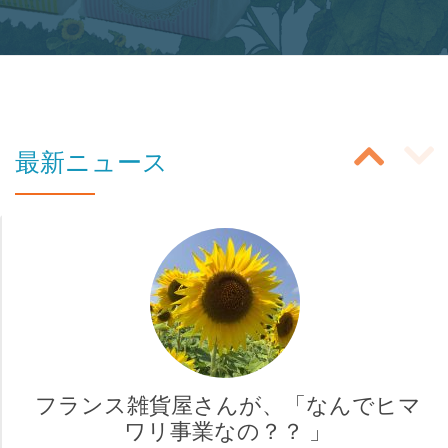
ボ
タ
ン
の
投
ラ
最新ニュース
ベ
稿
ル:
ス
商
ラ
品
イ
購
入
ダ
ペ
ー
ー
フランス雑貨屋さんが、「なんでヒマ
ナ
ワリ事業なの？？ 」
ジ