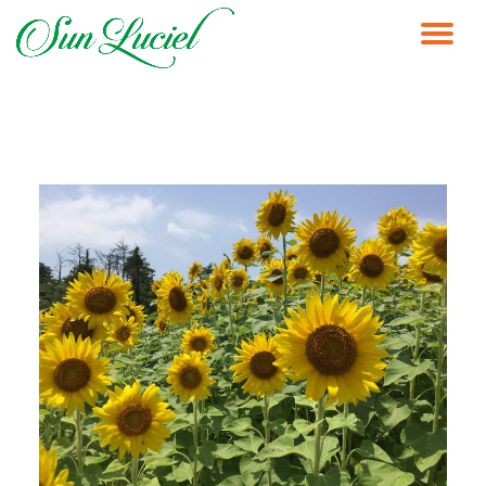
ナ
コ
ン
ビ
テ
ン
ゲ
ツ
へ
ス
ー
キ
ッ
シ
プ
ョ
ン
を
切